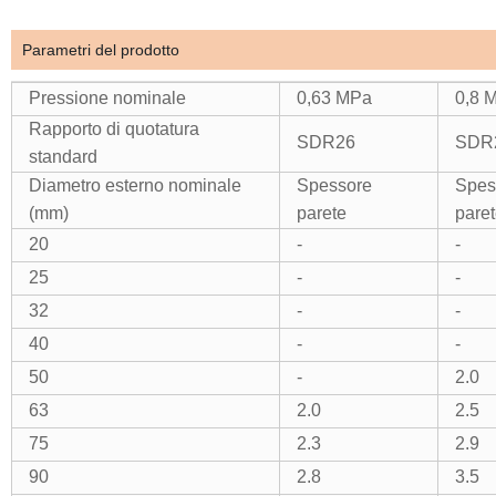
Parametri del prodotto
Pressione nominale
0,63 MPa
0,8 
Rapporto di quotatura
SDR26
SDR
standard
Diametro esterno nominale
Spessore
Spes
(mm)
parete
pare
20
-
-
25
-
-
32
-
-
40
-
-
50
-
2.0
63
2.0
2.5
75
2.3
2.9
90
2.8
3.5