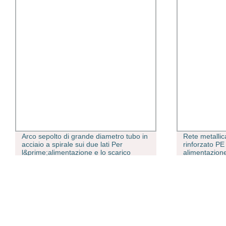
Arco sepolto di grande diametro tubo in
Rete metallic
acciaio a spirale sui due lati Per
rinforzato PE
l&prime;alimentazione e lo scarico
alimentazion
dell&prime;acqua