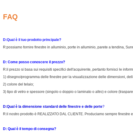
FAQ
D:Qual è il tuo prodotto principale?
R:possiamo fornire finestre in alluminio, porte in alluminio, parete a tendina, S
D: Come posso conoscere il prezzo?
R:il prezzo si basa sui requisiti specifici dell'acquirente, pertanto fornisci le infor
1) disegno/programma delle finestre per la visualizzazione delle dimensioni, della
2) colore del telaio;
3) tipo di vetro e spessore (singolo o doppio o laminato o altro) e colore (trasparen
D:Qual è la dimensione standard delle finestre e delle porte
?
R:il nostro prodotto è REALIZZATO DAL CLIENTE. Produciamo sempre finestre e p
D: Qual è il tempo di consegna?