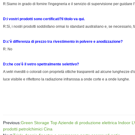
R:Siamo in grado di fornire l'ingegneria e il servizio di supervisione per guidare l'
D:i vostri prodotti sono certificati?il titolo va qui.
R:Sì, i nostri prodotti soddisfano ormai lo standard australiano e, se necessario, fa
D:c'è differenza di prezzo tra rivestimento in polvere e anodizzazione?
R: No
D:che cos'è il vetro spettralmente selettivo?
A:vetri rivestiti o colorati con proprietà ottiche trasparenti ad alcune lunghezze d'on
luce visibile e riflettono la radiazione infrarossa a onde corte e a onde lunghe.
Previous:
Green Storage Top Aziende di produzione elettrica Indoor LV 
prodotti petrolchimici Cina