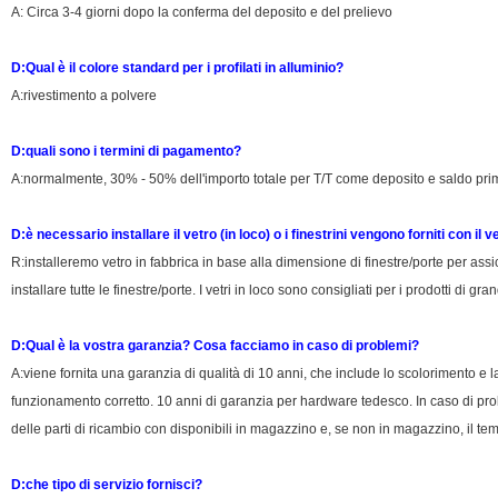
A: Circa 3-4 giorni dopo la conferma del deposito e del prelievo
D:Qual è il colore standard per i profilati in alluminio?
A:rivestimento a polvere
D:quali sono i termini di pagamento?
A:normalmente, 30% - 50% dell'importo totale per T/T come deposito e saldo prima
D:è necessario installare il vetro (in loco) o i finestrini vengono forniti con il v
R:installeremo vetro in fabbrica in base alla dimensione di finestre/porte per assic
installare tutte le finestre/porte. I vetri in loco sono consigliati per i prodotti di gr
D:Qual è la vostra garanzia? Cosa facciamo in caso di problemi?
A:viene fornita una garanzia di qualità di 10 anni, che include lo scolorimento e l
funzionamento corretto. 10 anni di garanzia per hardware tedesco. In caso di pro
delle parti di ricambio con disponibili in magazzino e, se non in magazzino, il t
D:che tipo di servizio fornisci?