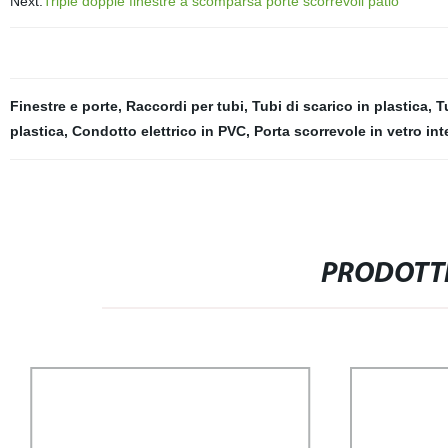
Next:
Triple doppie finestre a scomparsa porte scorrevoli patio
Finestre e porte
,
Raccordi per tubi
,
Tubi di scarico in plastica
,
T
plastica
,
Condotto elettrico in PVC
,
Porta scorrevole in vetro int
PRODOTTI