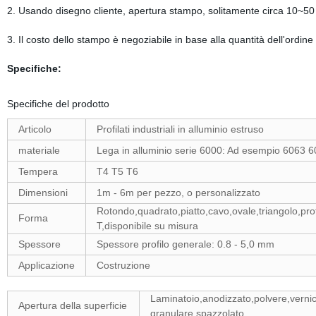
2. Usando disegno cliente, apertura stampo, solitamente circa 10~50 
3. Il costo dello stampo è negoziabile in base alla quantità dell'ordine
Specifiche:
Specifiche del prodotto
Articolo
Profilati industriali in alluminio estruso
materiale
Lega in alluminio serie 6000: Ad esempio 6063 
Tempera
T4 T5 T6
Dimensioni
1m - 6m per pezzo, o personalizzato
Rotondo,quadrato,piatto,cavo,ovale,triangolo,profi
Forma
T,disponibile su misura
Spessore
Spessore profilo generale: 0.8 - 5,0 mm
Applicazione
Costruzione
Laminatoio,anodizzato,polvere,vernici
Apertura della superficie
granulare,spazzolato