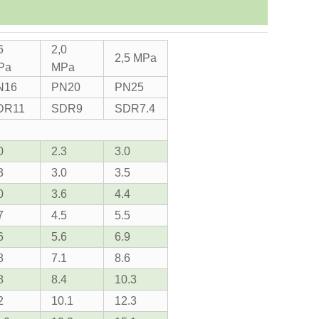
6
2,0
2,5 MPa
Pa
MPa
N16
PN20
PN25
DR11
SDR9
SDR7.4
0
2.3
3.0
3
3.0
3.5
0
3.6
4.4
7
4.5
5.5
6
5.6
6.9
8
7.1
8.6
8
8.4
10.3
2
10.1
12.3