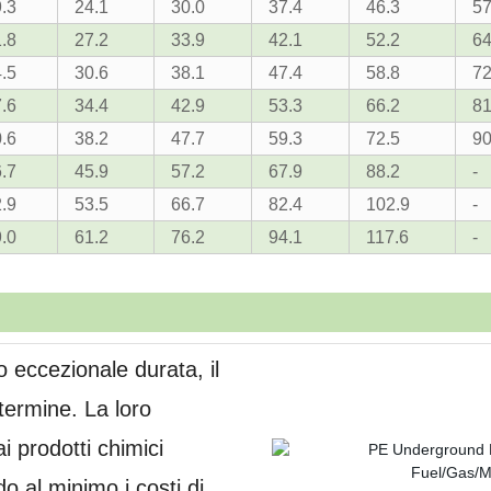
.3
24.1
30.0
37.4
46.3
57
.8
27.2
33.9
42.1
52.2
64
.5
30.6
38.1
47.4
58.8
72
.6
34.4
42.9
53.3
66.2
81
.6
38.2
47.7
59.3
72.5
90
.7
45.9
57.2
67.9
88.2
-
.9
53.5
66.7
82.4
102.9
-
.0
61.2
76.2
94.1
117.6
-
o eccezionale durata, il
 termine. La loro
i prodotti chimici
o al minimo i costi di