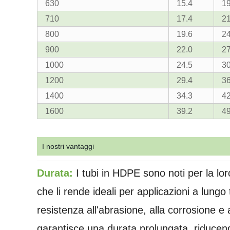
630
15.4
19
710
17.4
21
800
19.6
24
900
22.0
27
1000
24.5
30
1200
29.4
36
1400
34.3
42
1600
39.2
49
I nostri vantaggi
Durata:
I tubi in HDPE sono noti per la lor
che li rende ideali per applicazioni a lungo
resistenza all'abrasione, alla corrosione e a
garantisce una durata prolungata, riducend