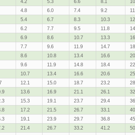
4.2
5.3
6.6
8.1
10
4.8
6.0
7.4
9.2
11
5.4
6.7
8.3
10.3
12
6.2
7.7
9.5
11.8
14
6.9
8.6
10.7
13.3
16
7.7
9.6
11.9
14.7
18
8.6
10.8
13.4
16.6
20
9.6
11.9
14.8
18.4
22
10.7
13.4
16.6
20.6
25
7
12.1
15.0
18.7
23.2
28
.9
13.6
16.9
21.1
26.1
32
.3
15.3
19.1
23.7
29.4
36
.8
17.2
21.5
26.7
33.1
40
.3
19.1
23.9
29.7
36.8
45
.2
21.4
26.7
33.2
41.2
50