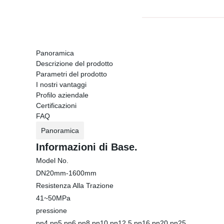
Panoramica
Descrizione del prodotto
Parametri del prodotto
I nostri vantaggi
Profilo aziendale
Certificazioni
FAQ
Panoramica
Informazioni di Base.
Model No.
DN20mm-1600mm
Resistenza Alla Trazione
41~50MPa
pressione
pn4 pn5 pn6 pn8 pn10 pn12.5 pn16 pn20 pn25