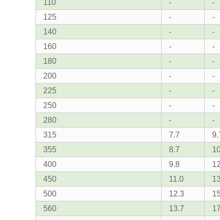
110
-
-
125
-
-
140
-
-
160
-
-
180
-
-
200
-
-
225
-
-
250
-
-
280
-
-
315
7.7
9.
355
8.7
10
400
9.8
12
450
11.0
13
500
12.3
15
560
13.7
17