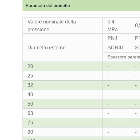
Parametri del prodotto
Valore nominale della
0,4
0
pressione
MPa
PN4
P
Diametro esterno
SDR41
S
Spessore parete 
20
-
-
25
-
-
32
-
-
40
-
-
50
-
-
63
-
-
75
-
-
90
-
-