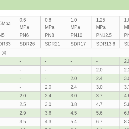
0,6
0,8
1,0
1,25
1,
,5Mpa
MPa
MPa
MPa
MPa
M
N5
PN6
PN8
PN10
PN12.5
P
DR33
SDR26
SDR21
SDR17
SDR13.6
S
(it)
-
-
-
-
2.
-
-
-
2.0
2.
-
-
2.0
2.4
3.
-
2.0
2.4
3.0
3.
2.0
2.4
3.0
3.7
4.
2.5
3.0
3.8
4.7
5.
2.9
3.6
4.5
5.6
6.
3.5
4.3
5.4
6.7
8.