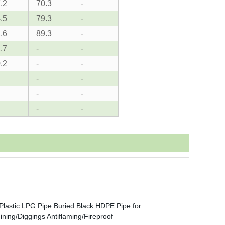
.2
70.3
-
.5
79.3
-
.6
89.3
-
.7
-
-
.2
-
-
-
-
-
-
-
-