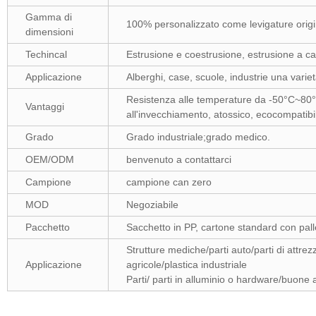
Gamma di
100% personalizzato come levigature origi
dimensioni
Techincal
Estrusione e coestrusione, estrusione a ca
Applicazione
Alberghi, case, scuole, industrie una variet
Resistenza alle temperature da -50°C~80°C,
Vantaggi
all'invecchiamento, atossico, ecocompatibi
Grado
Grado industriale;grado medico.
OEM/ODM
benvenuto a contattarci
Campione
campione can zero
MOD
Negoziabile
Pacchetto
Sacchetto in PP, cartone standard con palle
Strutture mediche/parti auto/parti di attrezz
Applicazione
agricole/plastica industriale
Parti/ parti in alluminio o hardware/buone 