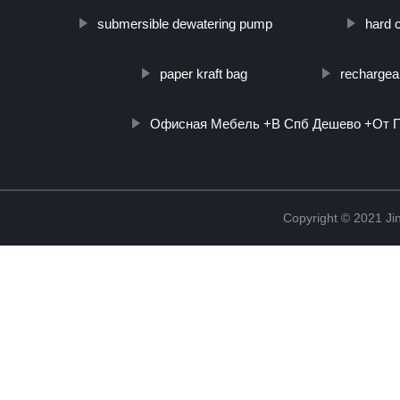
submersible dewatering pump
hard 
paper kraft bag
rechargea
Офисная Мебель +В Спб Дешево +От 
Copyright © 2021 Jin