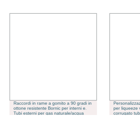
Raccordi in rame a gomito a 90 gradi in
Personalizza
ottone resistente Bornic per interni e.
per liqueeze
Tubi esterni per gas naturale/acqua
corrugato tub
soluzioni di collegamento affidabili
cosmetico mor