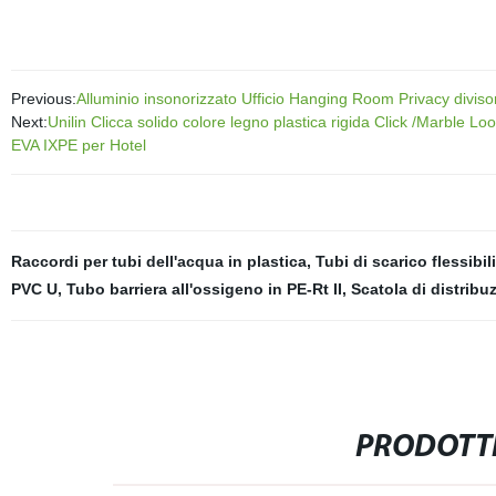
Previous:
Alluminio insonorizzato Ufficio Hanging Room Privacy divisor
Next:
Unilin Clicca solido colore legno plastica rigida Click /Marbl
EVA IXPE per Hotel
Raccordi per tubi dell'acqua in plastica
,
Tubi di scarico flessibili
PVC U
,
Tubo barriera all'ossigeno in PE-Rt II
,
Scatola di distrib
PRODOTTI