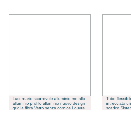
Lucernario scorrevole alluminio metallo
Tubo flessibi
alluminio profilo alluminio nuovo design
intrecciato un
griglia fibra Vetro senza cornice Louvre
scarico Sist
Hurricane Impact Casement legno
UPVC porta e. Prezzo Windows