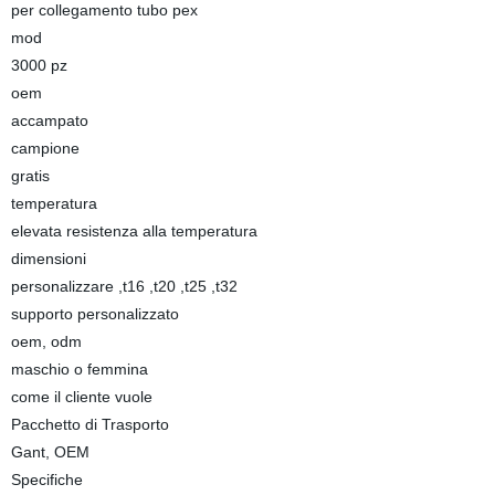
per collegamento tubo pex
mod
3000 pz
oem
accampato
campione
gratis
temperatura
elevata resistenza alla temperatura
dimensioni
personalizzare ,t16 ,t20 ,t25 ,t32
supporto personalizzato
oem, odm
maschio o femmina
come il cliente vuole
Pacchetto di Trasporto
Gant, OEM
Specifiche