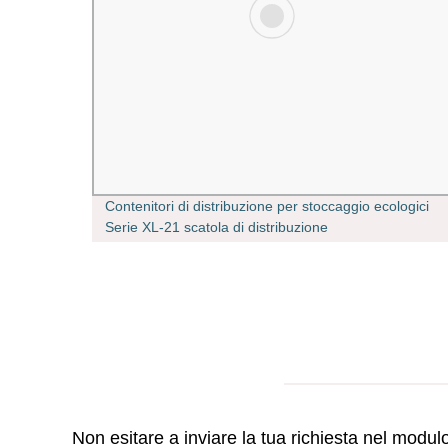
Contenitori di distribuzione per stoccaggio ecologici
Porte
Serie XL-21 scatola di distribuzione
el
dell&prime;alimentazione Scatola di distribuzione
elettrica Cina utilizzata nella stazione di distribuzione
Non esitare a inviare la tua richiesta nel modu