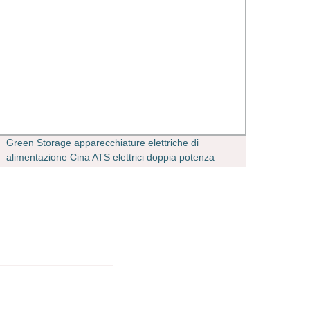
Green Storage apparecchiature elettriche di
DN6 1/
alimentazione Cina ATS elettrici doppia potenza
polies
Scatola di controllo per apparecchiature di
idraul
distribuzione utilizzata nel centro commerciale
Tubo