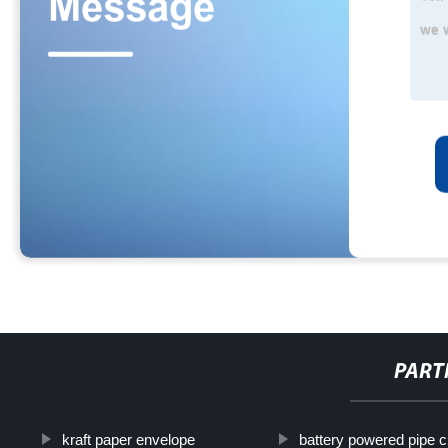
PART
kraft paper envelope
battery powered pipe c