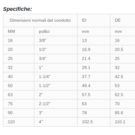
Specifiche:
Dimensioni normali del condotto
ID
DE
MM
pollici
mm
mm
16
3/8"
13
16
20
1/2"
16.9
20.5
25
3/4"
21.4
25
32
1"
28.1
32
40
1-1/4"
37.7
42.5
50
1-1/2"
48.4
53
63
2"
57.5
62.5
75
2-1/2"
63
70
90
3"
78
85.6
110
4"
102.5
110.1