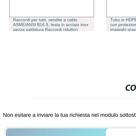
Raccordi per tubi, vendite a caldo
Tubo in HDPE
ASME/ANSI B16.9, testa in acciaio inox
con protezion
senza saldatura Raccordi riduttori
impieghi grav
concentrici saldati/raccordi a gomito per
industriale
tubi in acciaio al carbonio Per tubi
dell&prime;acqua
CO
Non esitare a inviare la tua richiesta nel modulo sotto