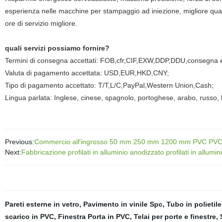
esperienza nelle macchine per stampaggio ad iniezione, migliore quali
ore di servizio migliore.
quali servizi possiamo fornire?
Termini di consegna accettati: FOB,cfr,CIF,EXW,DDP,DDU,consegna
Valuta di pagamento accettata: USD,EUR,HKD,CNY;
Tipo di pagamento accettato: T/T,L/C,PayPal,Western Union,Cash;
Lingua parlata: Inglese, cinese, spagnolo, portoghese, arabo, russo, 
Previous:
Commercio all′ingrosso 50 mm 250 mm 1200 mm PVC PVC acq
Next:
Fabbricazione profilati in alluminio anodizzato profilati in allumi
Pareti esterne in vetro
,
Pavimento in vinile Spc
,
Tubo in polietil
scarico in PVC
,
Finestra Porta in PVC
,
Telai per porte e finestre
,