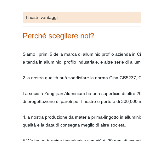
I nostri vantaggi
Perché scegliere noi?
Siamo i primi 5 della marca di alluminio profilo azienda in Cina
a tenda in alluminio, profilo industriale, e altre serie di all
2.la nostra qualità può soddisfare la norma Cina GB523
La società Yonglijian Aluminium ha una superficie di oltre 2
di progettazione di pareti per finestre e porte è di 300,000 
4.la nostra produzione da materia prima-lingotto in alluminio 
qualità e la data di consegna meglio di altre società.
5.We ha un termine tecnologico con più di 20 anni di esperie