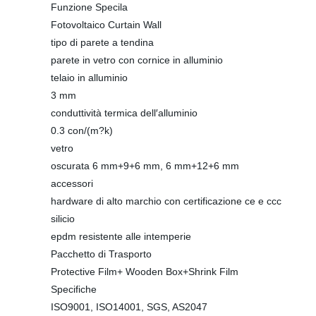
Funzione Specila
Fotovoltaico Curtain Wall
tipo di parete a tendina
parete in vetro con cornice in alluminio
telaio in alluminio
3 mm
conduttività termica dell′alluminio
0.3 con/(m?k)
vetro
oscurata 6 mm+9+6 mm, 6 mm+12+6 mm
accessori
hardware di alto marchio con certificazione ce e ccc
silicio
epdm resistente alle intemperie
Pacchetto di Trasporto
Protective Film+ Wooden Box+Shrink Film
Specifiche
ISO9001, ISO14001, SGS, AS2047