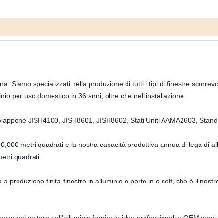
. Siamo specializzati nella produzione di tutti i tipi di finestre scorrevol
uminio per uso domestico in 36 anni, oltre che nell'installazione.
7, Giappone JISH4100, JISH8601, JISH8602, Stati Uniti AAMA2603, St
00,000 metri quadrati e la nostra capacità produttiva annua di lega di a
metri quadrati.
a produzione finita-finestre in alluminio e porte in o.self, che è il nost
nza nel settore dell'alluminio fornire le idee professionali e OEM serviz