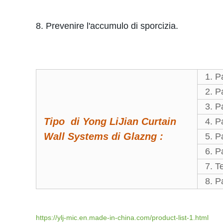
8. Prevenire l'accumulo di sporcizia.
1. P
2. P
3. P
Tipo di Yong LiJian Curtain
4. P
Wall Systems di Glazng :
5. P
6. P
7. T
8. P
https://ylj-mic.en.made-in-china.com/product-list-1.html