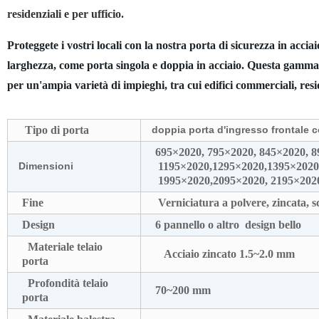
residenziali e per ufficio.
Proteggete i vostri locali con la nostra porta di sicurezza in acci
larghezza, come porta singola e doppia in acciaio. Questa gamma ve
per un'ampia varietà di impieghi, tra cui edifici commerciali, resi
Tipo di porta
doppia porta d'ingresso frontale c
695×2020, 795×2020, 845×2020, 8
Dimensioni
1195×2020,1295×2020,1395×2020,
1995×2020,2095×2020, 2195×202
Fine
Verniciatura a polvere, zincata, s
Design
6 pannello o altro design bello
Materiale telaio
Acciaio zincato 1.5~2.0 mm
porta
Profondità telaio
70~200 mm
porta