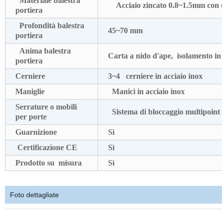
Materiale balestra
Acciaio zincato 0.8~1.5mm con d
portiera
Profondità balestra
45~70 mm
portiera
Anima balestra
Carta a nido d'ape, isolamento in
portiera
Cerniere
3~4 cerniere in acciaio inox
Maniglie
Manici in acciaio inox
Serrature o mobili
Sistema di bloccaggio multipoint
per porte
Guarnizione
Sì
Certificazione CE
Sì
Prodotto su misura
Sì
Foto dettagliate