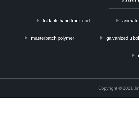
foldable hand truck cart
animatro
masterbatch polymer
galvanized u bol
Copyright © 2021 Jin