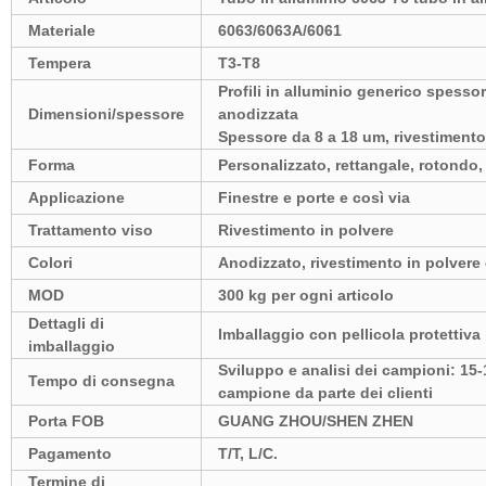
Materiale
6063/6063A/6061
Tempera
T3-T8
Profili in alluminio generico spess
Dimensioni/spessore
anodizzata
Spessore da 8 a 18 um, rivestimento
Forma
Personalizzato, rettangale, rotondo
Applicazione
Finestre e porte e così via
Trattamento viso
Rivestimento in polvere
Colori
Anodizzato, rivestimento in polvere
MOD
300 kg per ogni articolo
Dettagli di
Imballaggio con pellicola protettiva i
imballaggio
Sviluppo e analisi dei campioni: 15
Tempo di consegna
campione da parte dei clienti
Porta FOB
GUANG ZHOU/SHEN ZHEN
Pagamento
T/T, L/C.
Termine di