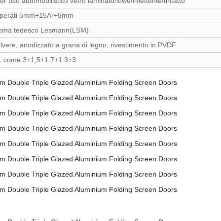
r uso automobilistico vetro laminato/lowe/riflettente/tintatto
emperati 5mm+15Ar+5mm
stema tedesco Lesmann(LSM)
olvere, anodizzato a grana di legno, rivestimento in PVDF
i, come:3+1,5+1.7+1.3+3