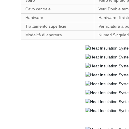
Vetro
Vetro temprato pe
Cavo centrale
Vetri Doubie t
Hardware
Hardware di si
Trattamento superficie
Verniciatura a p
Modalità di apertura
Numeri Sinqular