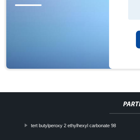
PART
tert butylperoxy 2 ethylhexyl carbonate 98