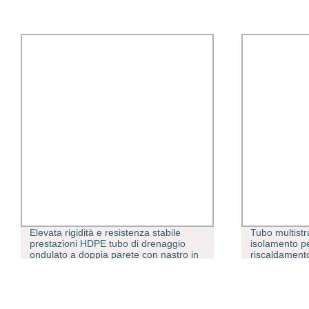
Elevata rigidità e resistenza stabile
Tubo multist
prestazioni HDPE tubo di drenaggio
isolamento p
ondulato a doppia parete con nastro in
riscaldament
acciaio per irrigazione, erogazione di
acqua e scarico dei liquami