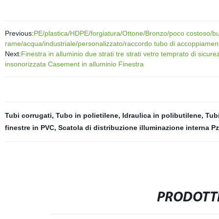
Previous:
PE/plastica/HDPE/forgiatura/Ottone/Bronzo/poco costoso/bu
rame/acqua/industriale/personalizzato/raccordo tubo di accoppiamen
Next:
Finestra in alluminio due strati tre strati vetro temprato di sicu
insonorizzata Casement in alluminio Finestra
Tubi corrugati
,
Tubo in polietilene
,
Idraulica in polibutilene
,
Tubi
finestre in PVC
,
Scatola di distribuzione illuminazione interna P
PRODOTTI