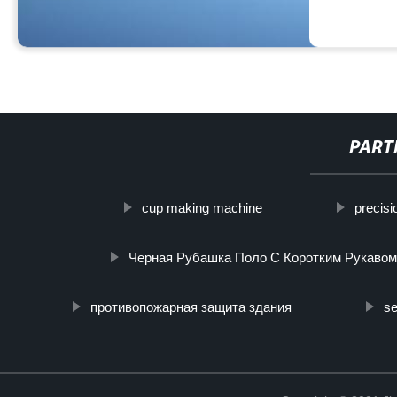
PART
cup making machine
precisi
Черная Рубашка Поло С Коротким Рукавом
противопожарная защита здания
se