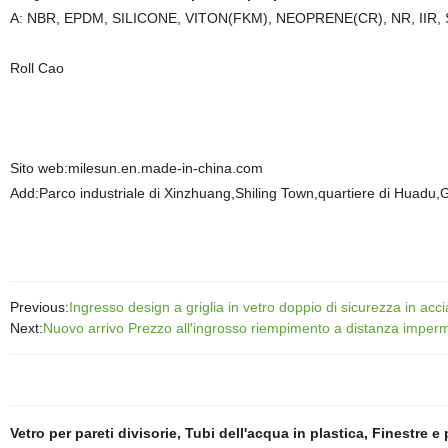
A: NBR, EPDM, SILICONE, VITON(FKM), NEOPRENE(CR), NR, IIR, SBR,
Roll Cao
Sito web:milesun.en.made-in-china.com
Add:Parco industriale di Xinzhuang,Shiling Town,quartiere di Huadu
Previous:
Ingresso design a griglia in vetro doppio di sicurezza in acc
Next:
Nuovo arrivo Prezzo all′ingrosso riempimento a distanza imperm
Vetro per pareti divisorie
,
Tubi dell'acqua in plastica
,
Finestre e 