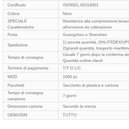
Certificato
ISO9001,ISO14001
Colore
Nero
SPECIALE
Resistenza alla compressione;tenacità
Caratteristiche
all'erosione da coltivazione.
Porta
Guangzhou o Shenzhen
1) piccola quantità, DHL/FEDEX/UPS
Spedizione
2)grandi quantità, trasporto maritti
Usuale 7 giorni dopo la conferma d
Tempo di consegna
Quantità ordine clienti
Termine di pagamento
T/T O L/C.
MOD
1000 pz
Pacchetti
Sacchetto di plastica e cartone
Tempo di consegna
7 giorni
campione
Dimensioni cartone
Secondo la merce
OEM/ODM
TUTTO