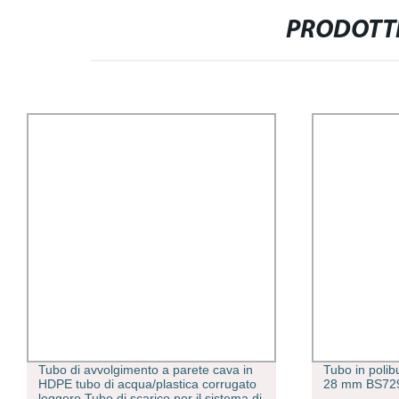
PRODOTTI
Tubo in polibutilene grigio standard da
Vendita comp
28 mm BS7291
PVC scorrevo
temperato e 