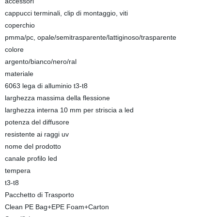
accessori
cappucci terminali, clip di montaggio, viti
coperchio
pmma/pc, opale/semitrasparente/lattiginoso/trasparente
colore
argento/bianco/nero/ral
materiale
6063 lega di alluminio t3-t8
larghezza massima della flessione
larghezza interna 10 mm per striscia a led
potenza del diffusore
resistente ai raggi uv
nome del prodotto
canale profilo led
tempera
t3-t8
Pacchetto di Trasporto
Clean PE Bag+EPE Foam+Carton