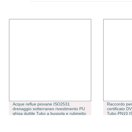
Acque reflue piovane ISO2531
Raccordo per
drenaggio sotterraneo rivestimento PU
certificato D
ghisa duttile Tubo a bussola e rubinetto
Tubo PN10 I
Tyton