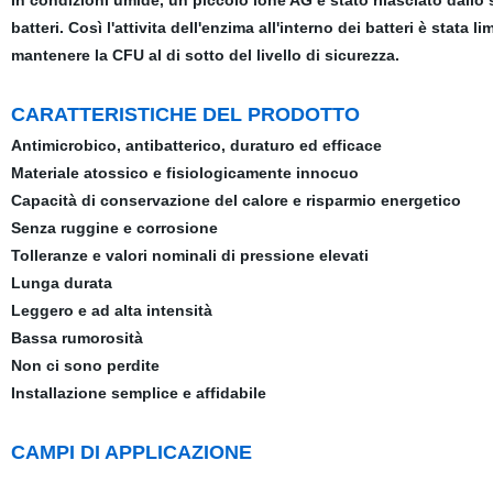
In condizioni umide, un piccolo ione AG è stato rilasciato dallo s
batteri. Così l'attivita dell'enzima all'interno dei batteri è stata
mantenere la CFU al di sotto del livello di sicurezza.
CARATTERISTICHE DEL PRODOTTO
Antimicrobico, antibatterico, duraturo ed efficace
Materiale atossico e fisiologicamente innocuo
Capacità di conservazione del calore e risparmio energetico
Senza ruggine e corrosione
Tolleranze e valori nominali di pressione elevati
Lunga durata
Leggero e ad alta intensità
Bassa rumorosità
Non ci sono perdite
Installazione semplice e affidabile
CAMPI DI APPLICAZIONE