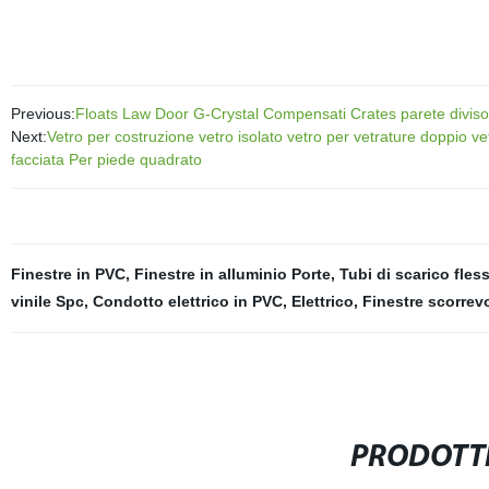
Previous:
Floats Law Door G-Crystal Compensati Crates parete divisor
Next:
Vetro per costruzione vetro isolato vetro per vetrature doppio vet
facciata Per piede quadrato
Finestre in PVC
,
Finestre in alluminio Porte
,
Tubi di scarico fless
vinile Spc
,
Condotto elettrico in PVC
,
Elettrico
,
Finestre scorrevo
PRODOTTI