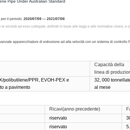
per il periodo
2020/07/09 --- 2021/07/08
he le società ad esso collegate, definite in base alle leggi e alle normative cinesi
 avanzate apparecchiature di estrusione ad alta velocità con un sistema di controll
Capacità della
linea di produzio
 PEX/polibutilene/PPR, EVOH-PEX e
32, 000 tonnellat
nto a pavimento
al mese
Ricavi(anno precedente)
F
riservato
3
riservato
5