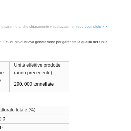
, e che saranno anche chiaramente visualizzate nel
report completo > >
o PLC SIMENS di nuova generazione per garantire la qualità dei tubi e
Unità effettive prodotte
ne
(anno precedente)
e
290, 000 tonnellate
atturato totale (%)
0.0
.0