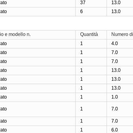
vato
37
13.0
vato
6
13.0
o e modello n.
Quantità
Numero di 
vato
1
4.0
vato
1
7.0
vato
1
7.0
vato
1
13.0
vato
1
13.0
vato
1
13.0
vato
1
1.0
vato
1
7.0
vato
1
7.0
vato
1
6.0