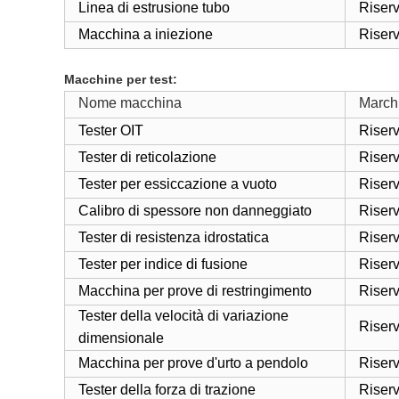
Linea di estrusione tubo
Riser
Macchina a iniezione
Riser
Macchine per test:
Nome macchina
Marchi
Tester OIT
Riser
Tester di reticolazione
Riser
Tester per essiccazione a vuoto
Riser
Calibro di spessore non danneggiato
Riser
Tester di resistenza idrostatica
Riser
Tester per indice di fusione
Riser
Macchina per prove di restringimento
Riser
Tester della velocità di variazione
Riser
dimensionale
Macchina per prove d'urto a pendolo
Riser
Tester della forza di trazione
Riser