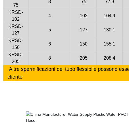
3
75
77.9
75
KRSD-
4
102
104.9
102
KRSD-
5
127
130.1
127
KRSD-
6
150
155.1
150
KRSD-
8
205
208.4
205
Altre spermificazioni del tubo flessibile possono esse
cliente