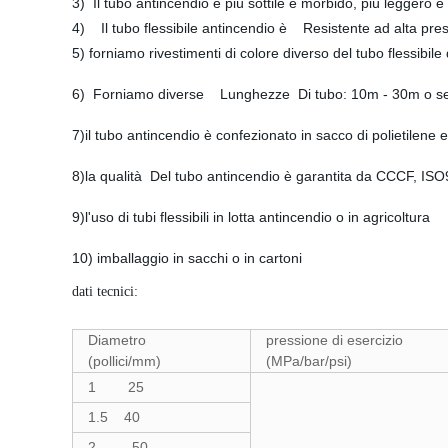
3) Il tubo antincendio è più sottile e morbido, più leggero
4) Il tubo flessibile antincendio è Resistente ad alta pre
5) forniamo rivestimenti di colore diverso del tubo flessibil
6) Forniamo diverse Lunghezze Di tubo: 10m - 30m o se
7)il tubo antincendio è confezionato in sacco di polietilene e
8)la qualità Del tubo antincendio è garantita da CCCF, IS
9)l'uso di tubi flessibili in lotta antincendio o in agricoltura
10) imballaggio in sacchi o in cartoni
dati tecnici:
Diametro
pressione di esercizio
(pollici/mm)
(MPa/bar/psi)
1 25
1.5 40
2 50