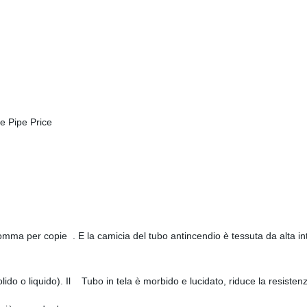
ma per copie . E la camicia del tubo antincendio è tessuta da alta intens
olido o liquido). Il Tubo in tela è morbido e lucidato, riduce la resisten