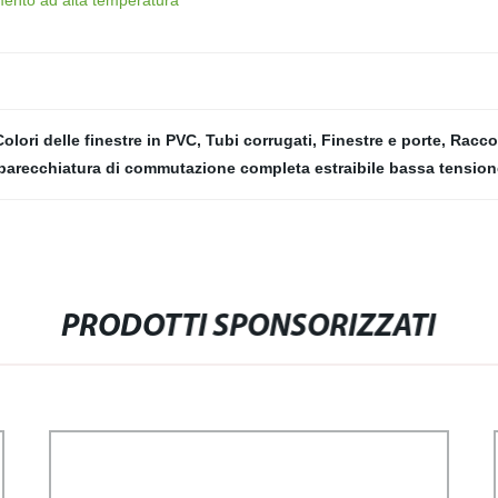
mento ad alta temperatura
Colori delle finestre in PVC
,
Tubi corrugati
,
Finestre e porte
,
Raccor
arecchiatura di commutazione completa estraibile bassa tensio
PRODOTTI SPONSORIZZATI