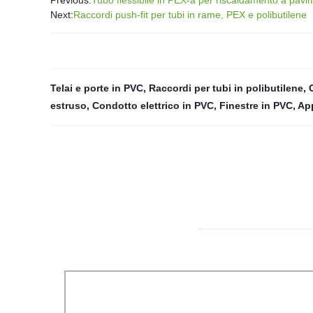
Previous:
Tubo flessibile in PEX-a per riscaldamento a pavi
Next:
Raccordi push-fit per tubi in rame, PEX e polibutilene
Telai e porte in PVC
,
Raccordi per tubi in polibutilene
,
estruso
,
Condotto elettrico in PVC
,
Finestre in PVC
,
App