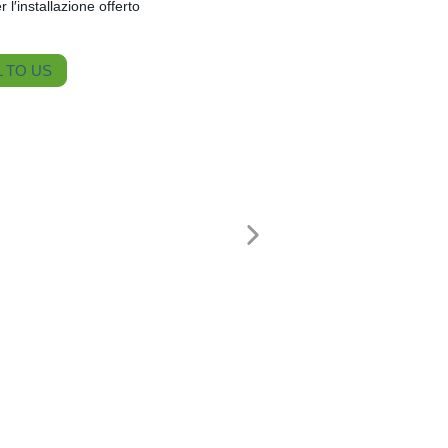
 l′installazione offerto
 TO US