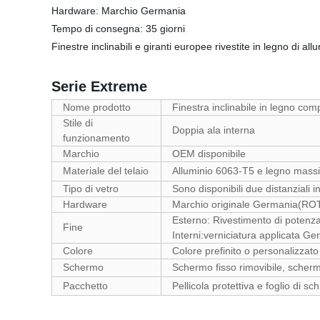
Hardware: Marchio Germania
Tempo di consegna: 35 giorni
Finestre inclinabili e giranti europee rivestite in legno di all
Serie Extreme
Nome prodotto
Finestra inclinabile in legno comp
Stile di
Doppia ala interna
funzionamento
Marchio
OEM disponibile
Materiale del telaio
Alluminio 6063-T5 e legno massic
Tipo di vetro
Sono disponibili due distanziali
Hardware
Marchio originale Germania(R
Esterno: Rivestimento di potenz
Fine
Interni:verniciatura applicata 
Colore
Colore prefinito o personalizza
Schermo
Schermo fisso rimovibile, scherm
Pacchetto
Pellicola protettiva e foglio di s