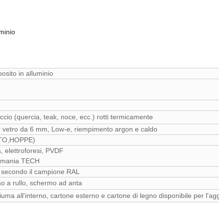
uminio
osito in alluminio
cio (quercia, teak, noce, ecc.) rotti termicamente
 in vetro da 6 mm, Low-e, riempimento argon e caldo
OTO,HOPPE)
a, elettroforesi, PVDF
Germania TECH
to secondo il campione RAL
o a rullo, schermo ad anta
chiuma all'interno, cartone esterno e cartone di legno disponibile per l'