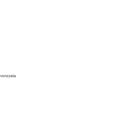
o
norizzata