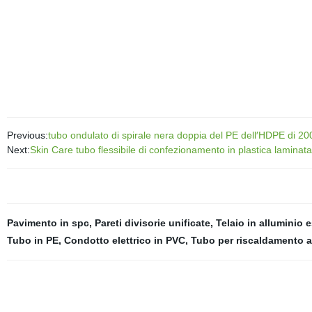
Previous:
tubo ondulato di spirale nera doppia del PE dell′HDPE di
Next:
Skin Care tubo flessibile di confezionamento in plastica laminata
Pavimento in spc
,
Pareti divisorie unificate
,
Telaio in alluminio 
Tubo in PE
,
Condotto elettrico in PVC
,
Tubo per riscaldamento 