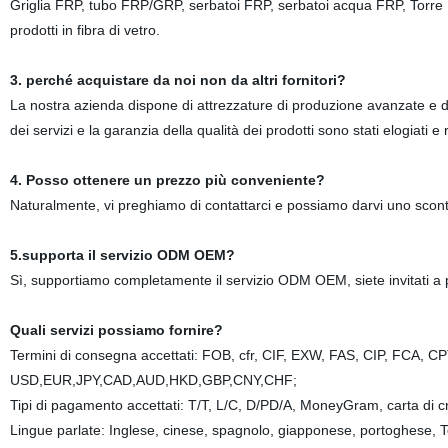
Griglia FRP, tubo FRP/GRP, serbatoi FRP, serbatoi acqua FRP, Torre 
prodotti in fibra di vetro.
3. perché acquistare da noi non da altri fornitori?
La nostra azienda dispone di attrezzature di produzione avanzate e di 
dei servizi e la garanzia della qualità dei prodotti sono stati elogiati e 
4. Posso ottenere un prezzo più conveniente?
Naturalmente, vi preghiamo di contattarci e possiamo darvi uno scont
5.supporta il servizio ODM OEM?
Sì, supportiamo completamente il servizio ODM OEM, siete invitati a p
Quali servizi possiamo fornire?
Termini di consegna accettati: FOB, cfr, CIF, EXW, FAS, CIP, FCA, 
USD,EUR,JPY,CAD,AUD,HKD,GBP,CNY,CHF;
Tipi di pagamento accettati: T/T, L/C, D/PD/A, MoneyGram, carta di cr
Lingue parlate: Inglese, cinese, spagnolo, giapponese, portoghese, 