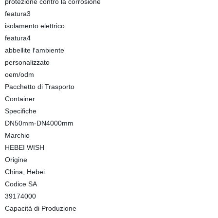
protezione contro la corrosione
featura3
isolamento elettrico
featura4
abbellite l′ambiente
personalizzato
oem/odm
Pacchetto di Trasporto
Container
Specifiche
DN50mm-DN4000mm
Marchio
HEBEI WISH
Origine
China, Hebei
Codice SA
39174000
Capacità di Produzione