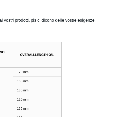
ai vostri prodotti. pls ci dicono delle vostre esigenze,
RNO
OVERALLLENGTH O/L.
120 mm
165 mm
180 mm
120 mm
165 mm