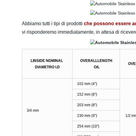
Abbiamo tutti i tipi di prodotti
che possono essere ada
vi risponderemo immediatamente, in attesa di ricever
LINSIDE NDMINAL
OVERALLLENGTH
OVE
DIAMETRO I.D
O/L
102 mm (4")
152 mm (6")
203 mm (8")
3/4 mm
230 mm (9")
1/2 m
254 mm (10")