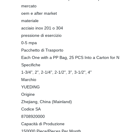
mercato
oem e after market
materiale
acciaio inox 201 o 304
pressione di esercizio
0-5 mpa
Pacchetto di Trasporto
Each One with a PP Bag, 25 PCS Into a Carton for N
Specifiche
1-3/4", 2", 2-1/4", 2-1/2", 3", 3-1/2", 4"
Marchio
YUEDING
Origine
Zhejiang, China (Mainland)
Codice SA
8708920000
Capacità di Produzione
150000 Piece/Pieces Per Month