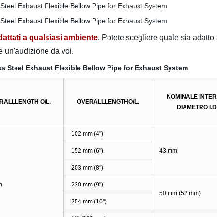
ttati a qualsiasi ambiente
. Potete scegliere quale sia adatto 
e un'audizione da voi.
NOMINALE INTE
RALLLENGTH O/L.
OVERALLLENGTHO/L.
DIAMETRO I.D
102 mm (4")
152 mm (6")
43 mm
203 mm (8")
m
230 mm (9")
50 mm (52 mm)
254 mm (10")