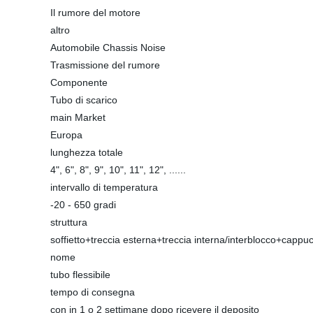
Il rumore del motore
altro
Automobile Chassis Noise
Trasmissione del rumore
Componente
Tubo di scarico
main Market
Europa
lunghezza totale
4", 6", 8", 9", 10", 11", 12", ......
intervallo di temperatura
-20 - 650 gradi
struttura
soffietto+treccia esterna+treccia interna/interblocco+cappu
nome
tubo flessibile
tempo di consegna
con in 1 o 2 settimane dopo ricevere il deposito