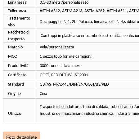
Lunghezza
0.5-30 metri/personalizzato
Tolleranza
ASTM A312, ASTM A213, ASTM A269, ASTM A511, ASTM A
Trattamento
Decapaggio , N.1, 2b, Polacco, linea capelli, N.4,sabbiat
viso
Pacchetto di
Con tappi in plastica su entrambe le estremità , confezio
trasporto
Marchio
Vela/personalizzata
MOD
1 pezzo (può fornire campioni)
Produttività
3000 tonnellata al mese
Certificato
GOST, PED DI TUV, ISO9001
Standard
GB/ASTM/ASME/DIN/EN/GOST/JIS/PED
Origine
Cina
Trasporto di condutture, tubo di caldaia, tubo idraulico/a
Utilizzo
Industria dei macchinari, industria chimica, industria min
Foto dettagliate