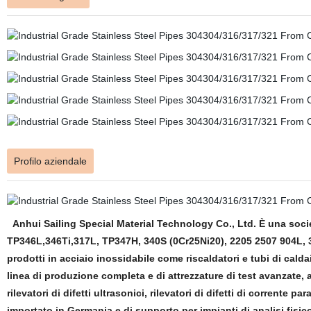
Profilo aziendale
Anhui Sailing Special Material Technology Co., Ltd. È una societ
TP346L,346Ti,317L, TP347H, 340S (0Cr25Ni20), 2205 2507 904L, 31
prodotti in acciaio inossidabile come riscaldatori e tubi di cal
linea di produzione completa e di attrezzature di test avanzate, a
rilevatori di difetti ultrasonici, rilevatori di difetti di corrente
importato in Germania e di supporto per impianti di analisi fisi