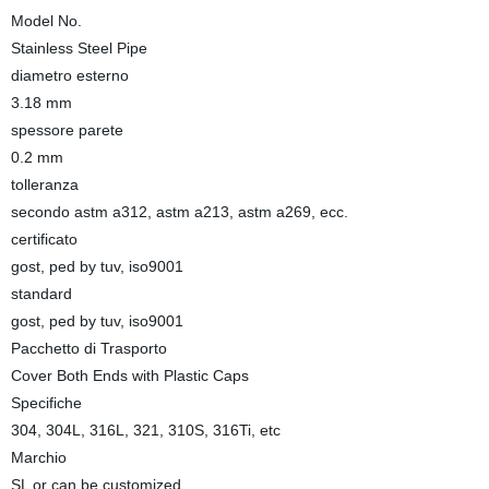
Model No.
Stainless Steel Pipe
diametro esterno
3.18 mm
spessore parete
0.2 mm
tolleranza
secondo astm a312, astm a213, astm a269, ecc.
certificato
gost, ped by tuv, iso9001
standard
gost, ped by tuv, iso9001
Pacchetto di Trasporto
Cover Both Ends with Plastic Caps
Specifiche
304, 304L, 316L, 321, 310S, 316Ti, etc
Marchio
SL or can be customized