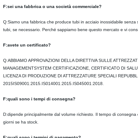
F:sei una fabbrica o una società commerciale?
Q:Siamo una fabbrica che produce tubi in acciaio inossidabile senza s
tubi, se necessario. Perché sappiamo bene questo mercato e vi conseg
F:avete un certificato?
Q:ABBIAMO APPROVAZIONI DELLA DIRETTIVA SULLE ATTREZZATU
MANAGEMENTSYSTEM CERTIFICAZIONE, CERTIFICATO DI SALUT
LICENZA DI PRODUZIONE DI ATTREZZATURE SPECIALI REPUBBL
2015IS09001:2015.IS014001:2015.IS045001:2018.
F:quali sono i tempi di consegna?
D:dipende principalmente dal volume richiesto. Il tempo di consegna 
giorni se ha stock.
F:quali sono i termini di pagamento?