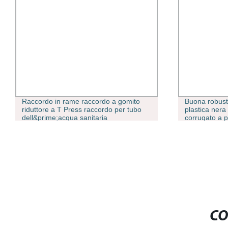
Raccordo in rame raccordo a gomito
Buona robuste
riduttore a T Press raccordo per tubo
plastica ner
dell&prime;acqua sanitaria
corrugato a p
drenaggio
CO