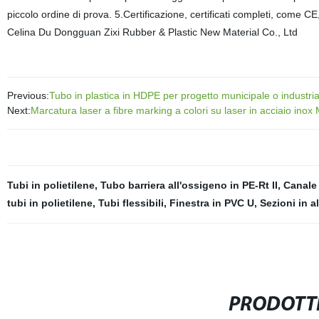
piccolo ordine di prova. 5.Certificazione, certificati completi, come
Celina Du Dongguan Zixi Rubber & Plastic New Material Co., Ltd
Previous:
Tubo in plastica in HDPE per progetto municipale o industri
Next:
Marcatura laser a fibre marking a colori su laser in acciaio in
Tubi in polietilene
,
Tubo barriera all'ossigeno in PE-Rt II
,
Canale 
tubi in polietilene
,
Tubi flessibili
,
Finestra in PVC U
,
Sezioni in a
PRODOTTI