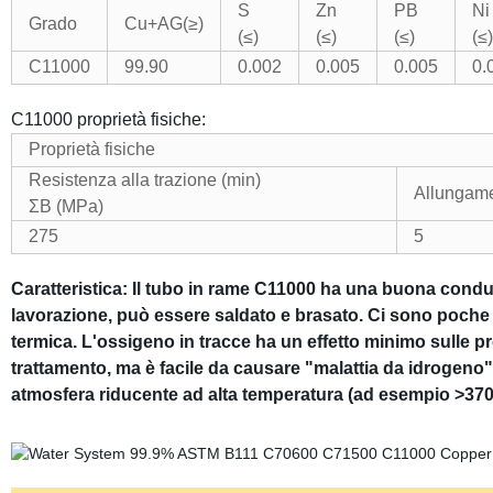
S
Zn
PB
Ni
Grado
Cu+AG(≥)
(≤)
(≤)
(≤)
(≤)
C11000
99.90
0.002
0.005
0.005
0.
C11000 proprietà fisiche:
Proprietà fisiche
Resistenza alla trazione (min)
Allungame
ΣB (MPa)
275
5
Caratteristica: Il tubo in rame C11000 ha una buona condutti
lavorazione, può essere saldato e brasato. Ci sono poche im
termica. L'ossigeno in tracce ha un effetto minimo sulle pre
trattamento, ma è facile da causare "malattia da idrogeno". 
atmosfera riducente ad alta temperatura (ad esempio >370