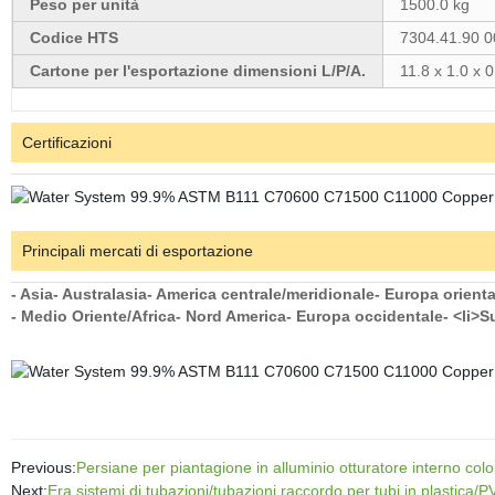
Peso per unità
1500.0 kg
Codice HTS
7304.41.90 0
Cartone per l'esportazione dimensioni L/P/A.
11.8 x 1.0 x 0
Certificazioni
Principali mercati di esportazione
- Asia
- Australasia
- America centrale/meridionale
- Europa orienta
- Medio Oriente/Africa
- Nord America
- Europa occidentale
- <li>S
Previous:
Persiane per piantagione in alluminio otturatore interno color
Next:
Era sistemi di tubazioni/tubazioni raccordo per tubi in plastica