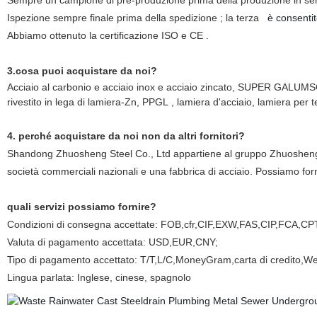
Sempre un campione di pre-produzione prima della produzione in ser
Ispezione sempre finale prima della spedizione ; la terza
è consentit
Abbiamo ottenuto la certificazione ISO e CE .
3.cosa puoi acquistare da noi?
Acciaio al carbonio e acciaio inox e acciaio zincato, SUPER GALU
rivestito in lega di lamiera-Zn, PPGL , lamiera d'acciaio, lamiera per t
4. perché acquistare da noi non da altri fornitori?
Shandong Zhuosheng Steel Co., Ltd appartiene al gruppo Zhuosheng. Ne
società commerciali nazionali e una fabbrica di acciaio. Possiamo fornir
quali servizi possiamo fornire?
Condizioni di consegna accettate: FOB,cfr,CIF,EXW,FAS,CIP,FCA,CP
Valuta di pagamento accettata: USD,EUR,CNY;
Tipo di pagamento accettato: T/T,L/C,MoneyGram,carta di credito,W
Lingua parlata: Inglese, cinese, spagnolo