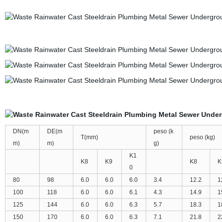
DN(m
DE(m
peso (k
T(mm)
peso (kg)
m)
m)
g)
K1
K8
K9
K8
K
0
80
98
6.0
6.0
6.0
3.4
12.2
1
100
118
6.0
6.0
6.1
4.3
14.9
1
125
144
6.0
6.0
6.3
5.7
18.3
1
150
170
6.0
6.0
6.3
7.1
21.8
2