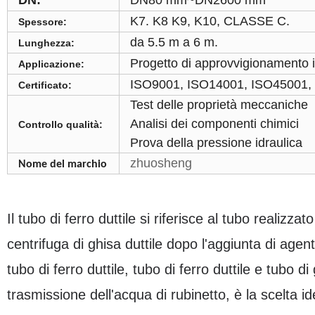
DN:
DN80 mm~DN2600 mm
K7. K8 K9, K10, CLASSE C.
Spessore:
da 5.5 m a 6 m.
Lunghezza:
Progetto di approvvigionamento i
Applicazione:
ISO9001, ISO14001, ISO45001
Certificato:
Test delle proprietà meccaniche
Analisi dei componenti chimici
Controllo qualità:
Prova della pressione idraulica
zhuosheng
Nome del marchio
Il tubo di ferro duttile si riferisce al tubo realiz
centrifuga di ghisa duttile dopo l'aggiunta di age
tubo di ferro duttile, tubo di ferro duttile e tubo di
trasmissione dell'acqua di rubinetto, è la scelta id