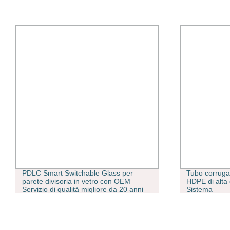
Tubo corrugato a doppia parete DN300
Porte 
HDPE di alta qualità per drenaggio
per l
ni
Sistema
porta
ale
doppi