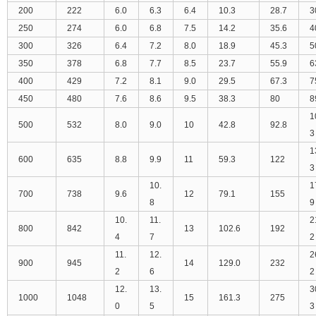
200
222
6.0
6.3
6.4
10.3
28.7
3
250
274
6.0
6.8
7.5
14.2
35.6
4
300
326
6.4
7.2
8.0
18.9
45.3
5
350
378
6.8
7.7
8.5
23.7
55.9
6
400
429
7.2
8.1
9.0
29.5
67.3
7
450
480
7.6
8.6
9.5
38.3
80
8
1
500
532
8.0
9.0
10
42.8
92.8
3
1
600
635
8.8
9.9
11
59.3
122
3
10.
1
700
738
9.6
12
79.1
155
8
9
10.
11.
2
800
842
13
102.6
192
4
7
2
11.
12.
2
900
945
14
129.0
232
2
6
2
12.
13.
3
1000
1048
15
161.3
275
0
5
3