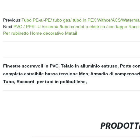
Previous:
Tubo PE-al-PE/ tubo gas/ tubo in PEX Withce/ACS/Watermar
Next:
PVC / PPR -U /sistema /tubo condotto elettrico /con tappo Racc
Per rubinetto Home decorativo Metail
Finestre scorrevoli in PVC
,
Telaio in alluminio estruso
,
Porte con
completa estraibile bassa tensione Mns
,
Armadio di compensaz
Tubo
,
Raccordi per tubi in polibutilene
,
PRODOTTI