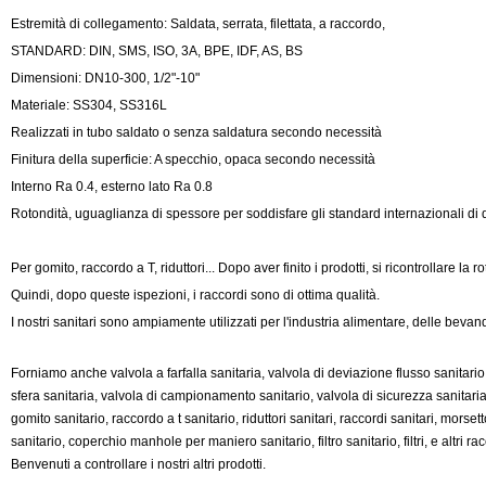
Estremità di collegamento: Saldata, serrata, filettata, a raccordo,
STANDARD: DIN, SMS, ISO, 3A, BPE, IDF, AS, BS
Dimensioni: DN10
-300
, 1/2"-10"
Materiale: SS304, SS316L
Realizzati in tubo saldato o senza saldatura secondo necessità
Finitura della superficie: A specchio, opaca secondo necessità
Interno Ra 0.4, esterno lato Ra 0.8
Rotondità, uguaglianza di spessore per soddisfare gli standard internazionali di 
Per gomito, raccordo a T, riduttori... Dopo aver finito i prodotti, si ricontrollare la r
Quindi, dopo queste ispezioni, i raccordi sono di ottima qualità.
I nostri sanitari sono ampiamente utilizzati per l'industria alimentare, delle bevan
Forniamo anche valvola a farfalla sanitaria, valvola di deviazione flusso sanitari
sfera sanitaria, valvola di campionamento sanitario, valvola di sicurezza sanitaria
gomito sanitario, raccordo a t sanitario, riduttori sanitari, raccordi sanitari, morsett
sanitario, coperchio manhole per maniero sanitario, filtro sanitario, filtri, e altri racc
Benvenuti a controllare i nostri altri prodotti.