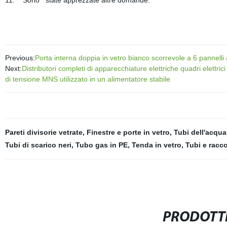
11. Sono state apprezzate altre domande.
Previous:
Porta interna doppia in vetro bianco scorrevole a 6 pannelli 
Next:
Distributori completi di apparecchiature elettriche quadri elettr
di tensione MNS utilizzato in un alimentatore stabile
Pareti divisorie vetrate
,
Finestre e porte in vetro
,
Tubi dell'acqua 
Tubi di scarico neri
,
Tubo gas in PE
,
Tenda in vetro
,
Tubi e racco
PRODOTTI