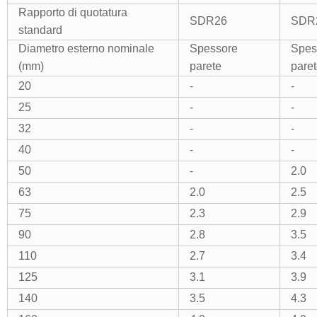
Rapporto di quotatura
SDR26
SDR
standard
Diametro esterno nominale
Spessore
Spes
(mm)
parete
pare
20
-
-
25
-
-
32
-
-
40
-
-
50
-
2.0
63
2.0
2.5
75
2.3
2.9
90
2.8
3.5
110
2.7
3.4
125
3.1
3.9
140
3.5
4.3