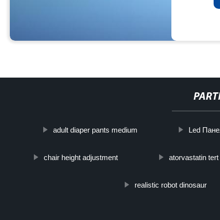
PART
adult diaper pants medium
Led Пане
chair height adjustment
atorvastatin tert
realistic robot dinosaur