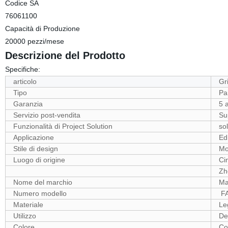
Codice SA
76061100
Capacità di Produzione
20000 pezzi/mese
Descrizione del Prodotto
Specifiche:
articolo
Gri
Tipo
Pa
Garanzia
5 
Servizio post-vendita
Su
Funzionalità di Project Solution
sol
Applicazione
Edi
Stile di design
Mo
Luogo di origine
Ci
Zh
Nome del marchio
Ma
Numero modello
FA
Materiale
Le
Utilizzo
Dec
Colore
Co