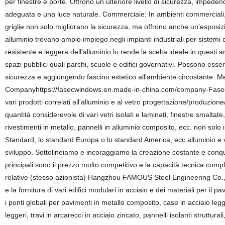
per finestre e porte. Offrono un ulteriore livello di sicurezza, impe
adeguata e una luce naturale. Commerciale: In ambienti commerciali, le
griglie non solo migliorano la sicurezza, ma offrono anche un'esposizio
alluminio trovano ampio impiego negli impianti industriali per sistemi d
resistente e leggera dell'alluminio lo rende la scelta ideale in questi a
spazi pubblici quali parchi, scuole e edifici governativi. Possono esser
sicurezza e aggiungendo fascino estetico all'ambiente circostante.
Companyhttps://fasecwindows.en.made-in-china.com/company-Fasec-H
vari prodotti correlati all'alluminio e al vetro progettazione/produzion
quantità considerevole di vari vetri isolati e laminati, finestre smaltate
rivestimenti in metallo, pannelli in alluminio composito, ecc. non solo 
Standard, lo standard Europa o lo standard America, ecc alluminio e v
sviluppo. Sottolineiamo e incoraggiamo la creazione costante e conquist
principali sono il prezzo molto competitivo e la capacità tecnica compl
relative (stesso azionista) Hangzhou FAMOUS Steel Engineering Co.,
e la fornitura di vari edifici modulari in acciaio e dei materiali per il pa
i ponti globali per pavimenti in metallo composito, case in acciaio leg
leggeri, travi in arcarecci in acciaio zincato, pannelli isolanti struttu