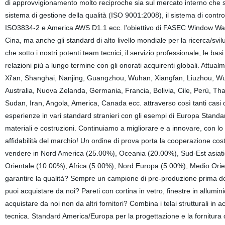
di approvvigionamento molto reciproche sia sul mercato interno che su q
sistema di gestione della qualità (ISO 9001:2008), il sistema di control
ISO3834-2 e America AWS D1.1 ecc. l'obiettivo di FASEC Window Wall e
Cina, ma anche gli standard di alto livello mondiale per la ricerca/svi
che sotto i nostri potenti team tecnici, il servizio professionale, le ba
relazioni più a lungo termine con gli onorati acquirenti globali. Attu
Xi'an, Shanghai, Nanjing, Guangzhou, Wuhan, Xiangfan, Liuzhou, Wuh
Australia, Nuova Zelanda, Germania, Francia, Bolivia, Cile, Perù, Thai
Sudan, Iran, Angola, America, Canada ecc. attraverso così tanti casi 
esperienze in vari standard stranieri con gli esempi di Europa Standa
materiali e costruzioni. Continuiamo a migliorare e a innovare, con 
affidabilità del marchio! Un ordine di prova porta la cooperazione co
vendere in Nord America (25.00%), Oceania (20.00%), Sud-Est asiat
Orientale (10.00%), Africa (5.00%), Nord Europa (5.00%), Medio Orie
garantire la qualità? Sempre un campione di pre-produzione prima del
puoi acquistare da noi? Pareti con cortina in vetro, finestre in allumini
acquistare da noi non da altri fornitori? Combina i telai strutturali in a
tecnica. Standard America/Europa per la progettazione e la fornitura di 