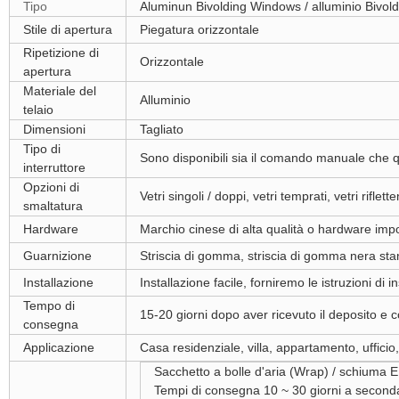
Tipo
Aluminun Bivolding Windows / alluminio Bivol
Stile di apertura
Piegatura orizzontale
Ripetizione di
Orizzontale
apertura
Materiale del
Alluminio
telaio
Dimensioni
Tagliato
Tipo di
Sono disponibili sia il comando manuale che qu
interruttore
Opzioni di
Vetri singoli / doppi, vetri temprati, vetri riflette
smaltatura
Hardware
Marchio cinese di alta qualità o hardware imp
Guarnizione
Striscia di gomma, striscia di gomma nera sta
Installazione
Installazione facile, forniremo le istruzioni di i
Tempo di
15-20 giorni dopo aver ricevuto il deposito e 
consegna
Applicazione
Casa residenziale, villa, appartamento, ufficio,
Sacchetto a bolle d'aria (Wrap) / schiuma E
Tempi di consegna 10 ~ 30 giorni a seconda 