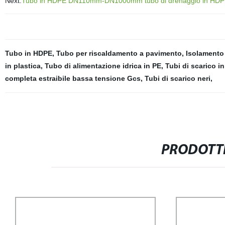
Next:
Tubo in HDPE DN110mm-DN1000mm tubo di drenaggio in HDPE 
Tubo in HDPE
,
Tubo per riscaldamento a pavimento
,
Isolamento 
in plastica
,
Tubo di alimentazione idrica in PE
,
Tubi di scarico i
completa estraibile bassa tensione Gcs
,
Tubi di scarico neri
,
PRODOTTI