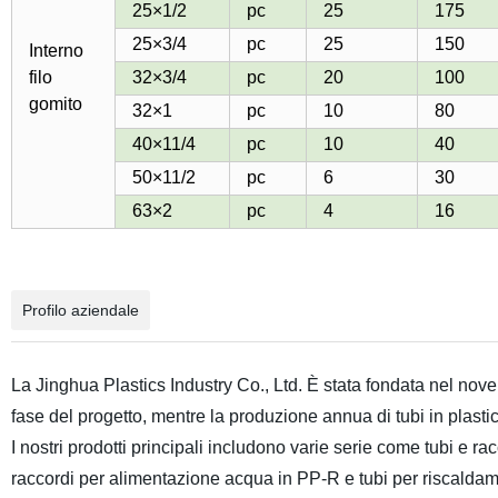
25×1/2
pc
25
175
25×3/4
pc
25
150
Interno
filo
32×3/4
pc
20
100
gomito
32×1
pc
10
80
40×11/4
pc
10
40
50×11/2
pc
6
30
63×2
pc
4
16
Profilo aziendale
La Jinghua Plastics Industry Co., Ltd. È stata fondata nel no
fase del progetto, mentre la produzione annua di tubi in plastic
I nostri prodotti principali includono varie serie come tubi e rac
raccordi per alimentazione acqua in PP-R e tubi per riscaldame