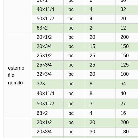
32×1
pc
6
60
40×11/4
pc
4
32
50×11/2
pc
4
20
63×2
pc
2
12
20×1/2
pc
20
200
20×3/4
pc
15
150
25×1/2
pc
25
150
25×3/4
pc
25
125
esterno
32×3/4
pc
20
100
filo
gomito
32×
pc
8
64
40×11/4
pc
8
40
50×11/2
pc
3
27
63×2
pc
4
16
20×1/2
pc
20
200
20×3/4
pc
30
180