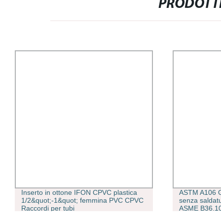
PRODOTTI
Inserto in ottone IFON CPVC plastica
ASTM A106 G
1/2&quot;-1&quot; femmina PVC CPVC
senza saldatu
Raccordi per tubi
ASME B36.10 
rivestito in P