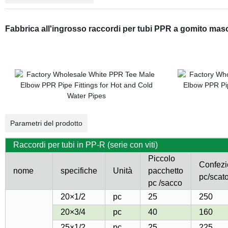
Fabbrica all'ingrosso raccordi per tubi PPR a gomito masc
Parametri del prodotto
Raccordi per tubi in PP-R (serie con viti)
Piccolo
Confez
nome
specifiche
Unità
pacchetto
pc/scat
pc /sacco
20×1/2
pc
25
250
20×3/4
pc
40
160
25×1/2
pc
25
225