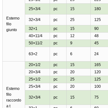
25×3/4
pc
15
180
Esterno
32×3/4
pc
25
125
filo
32×1
pc
15
90
giunto
40×11/4
pc
12
48
50×11/2
pc
9
45
63×2
pc
6
24
20×1/2
pc
15
165
20×3/4
pc
20
120
25×1/2
pc
25
125
25×3/4
pc
20
100
Esterno
filo
32×3/4
pc
15
75
raccordo
a t