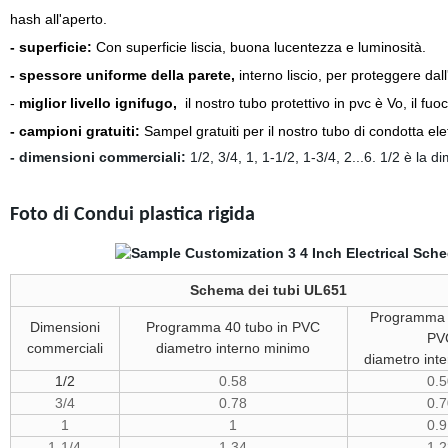
hash all'aperto.
- superficie:
Con superficie liscia, buona lucentezza e luminosità.
- spessore uniforme della parete,
interno liscio, per proteggere dall
-
miglior livello ignifugo,
il nostro tubo protettivo in pvc è Vo, il fu
- campioni gratuiti:
Sampel gratuiti per il nostro tubo di condotta elet
- dimensioni commerciali:
1/2, 3/4, 1, 1-1/2, 1-3/4, 2...6. 1/2 è la
Foto di Condui plastica rigida
Schema dei tubi UL651
Programma 8
Dimensioni
Programma 40 tubo in PVC
PV
commerciali
diametro interno minimo
diametro int
1/2
0.58
0.5
3/4
0.78
0.7
1
1
0.9
1-1/4
1.34
1.2