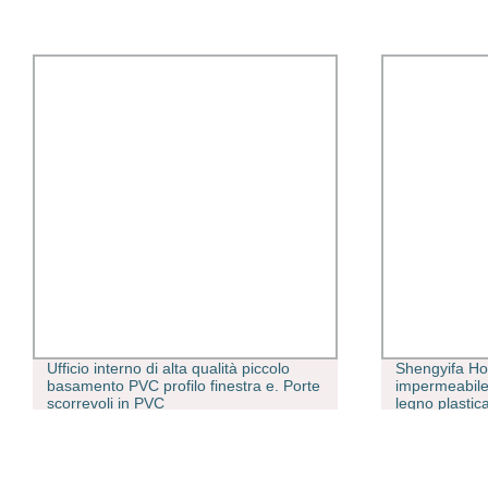
Ufficio interno di alta qualità piccolo
Shengyifa Ho
basamento PVC profilo finestra e. Porte
impermeabile 
scorrevoli in PVC
legno plasti
cinese di copr
WPC