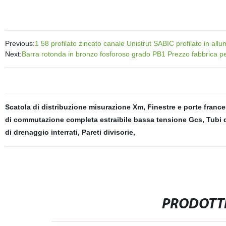
Previous:
1 58 profilato zincato canale Unistrut SABIC profilato in allu
Next:
Barra rotonda in bronzo fosforoso grado PB1 Prezzo fabbrica p
Scatola di distribuzione misurazione Xm
,
Finestre e porte france
di commutazione completa estraibile bassa tensione Gcs
,
Tubi 
di drenaggio interrati
,
Pareti divisorie
,
PRODOTTI