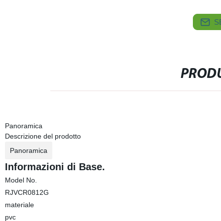
S
PRODU
Panoramica
Descrizione del prodotto
Panoramica
Informazioni di Base.
Model No.
RJVCR0812G
materiale
pvc