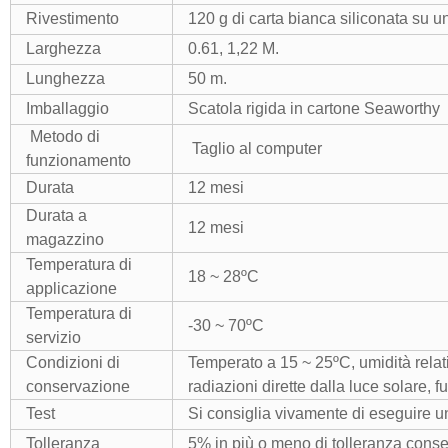
Rivestimento
120 g di carta bianca siliconata su un
Larghezza
0.61, 1,22 M.
Lunghezza
50 m.
Imballaggio
Scatola rigida in cartone Seaworthy
Metodo di
Taglio al computer
funzionamento
Durata
12 mesi
Durata a
12 mesi
magazzino
Temperatura di
18 ~ 28ºC
applicazione
Temperatura di
-30 ~ 70ºC
servizio
Condizioni di
Temperato a 15 ~ 25ºC, umidità relat
conservazione
radiazioni dirette dalla luce solare, 
Test
Si consiglia vivamente di eseguire un
Tolleranza
5% in più o meno di tolleranza conse