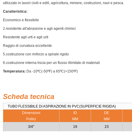
utilizzato in lavori civili e edili, agricoltura, miniere, costruzioni, navi e pesca.
Caratteristica:
Economico e flessibile
2.resistente all'abrasione e agli agenti chimici
Resistente agli urti e agli urti
Raggio di curvatura eccellente
5.costruzione con rinforzo a spirale rigido
6.costruzione interna liscia per un flusso illimitato di materiali
Temperatura:
Da -10ºC(-50ºF) a 65ºC(+150ºF)
Scheda tecnica
TUBO FLESSIBILE DI ASPIRAZIONE IN PVC(SUPERFICIE RIGIDA)
Dimensioni
ID
DE
Pollici
MM
MM
3/4"
19
23