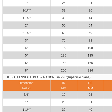
1"
25
31
1-1/4"
32
36
1-1/2"
38
44
2"
50
54
2-1/2"
63
69
3"
75
81
4"
100
108
5"
125
135
6"
152
166
8"
200
214
TUBO FLESSIBILE DI ASPIRAZIONE in PVC(superficie piana)
Dimensioni
ID
DE
Pollici
MM
MM
3/4"
19
25
1"
25
31
1-1/4"
32
40