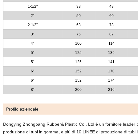
1-1/2"
38
48
2"
50
60
2-1/2"
63
73
3"
75
87
4"
100
114
5"
125
139
5"
125
141
6"
152
170
6"
152
174
8"
200
216
Profilo aziendale
Dongying Zhongbang Rubber& Plastic Co., Ltd è un fornitore leader per
produzione di tubi in gomma, e più di 10 LINEE di produzione di tubi 