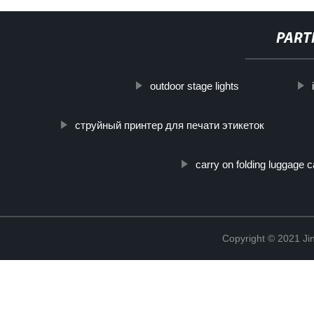
PART
outdoor stage lights
струйный принтер для печати этикеток
carry on folding luggage c
Copyright © 2021 Jin