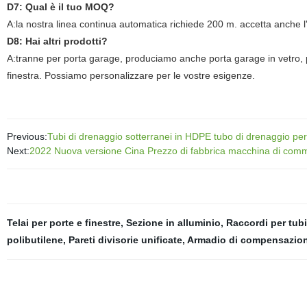
D7: Qual è il tuo MOQ?
A:la nostra linea continua automatica richiede 200 m. accetta anche l
D8: Hai altri prodotti?
A:tranne per porta garage, produciamo anche porta garage in vetro, port
finestra. Possiamo personalizzare per le vostre esigenze.
Previous:
Tubi di drenaggio sotterranei in HDPE tubo di drenaggio per
Next:
2022 Nuova versione Cina Prezzo di fabbrica macchina di commu
Telai per porte e finestre
,
Sezione in alluminio
,
Raccordi per tubi
polibutilene
,
Pareti divisorie unificate
,
Armadio di compensazion