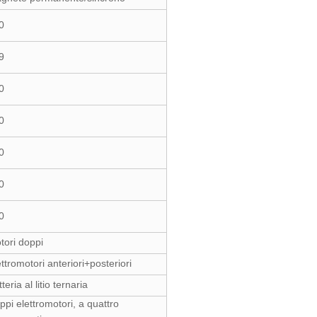
0
9
0
0
0
0
0
tori doppi
ttromotori anteriori+posteriori
teria al litio ternaria
ppi elettromotori, a quattro