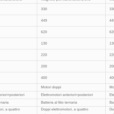
330
33
449
44
620
62
130
13
220
22
200
20
400
40
Motori doppi
Mo
riori+posteriori
Elettromotori anteriori+posteriori
Ele
ernaria
Batteria al litio ternaria
Bat
ri, a quattro
Doppi elettromotori, a quattro
Do