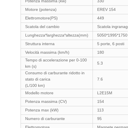
Potenza massima (kw)
330
Motore (potenza)
EREV 154
Elettromotore(PS)
449
Scatola del cambio
Scatola ingranagg
Lunghezza*larghezza*altezza(mm)
5050*1995*1750
Struttura interna
5 porte, 6 posti
Velocità massima (km/h)
180
Tempo di accelerazione per 0-100
5.3
km (s)
Consumo di carburante ridotto in
stato di carica
7.6
(L/100 km)
Modello motore
L2E15M
Potenza massima (CV)
154
Potenza max (kW)
113
Numero di carburante
95
Elettromotore
Magnete perman