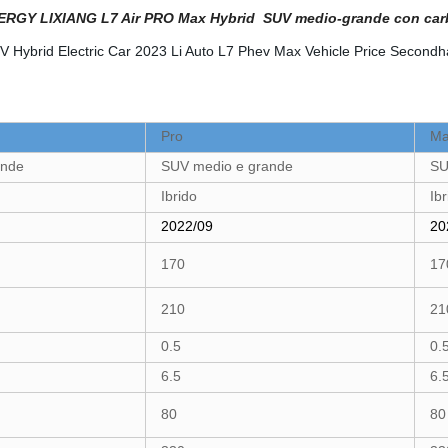
RGY LIXIANG L7 Air PRO Max Hybrid SUV medio-grande con carbur
Pro
Ma
ande
SUV medio e grande
SU
Ibrido
Ibr
2022/09
20
170
17
210
21
0.5
0.
6.5
6.
80
80