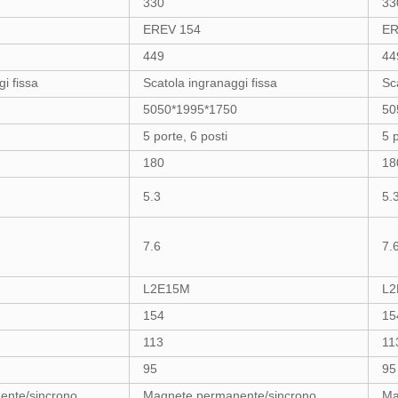
330
33
EREV 154
ER
449
44
i fissa
Scatola ingranaggi fissa
Sc
5050*1995*1750
50
5 porte, 6 posti
5 p
180
18
5.3
5.
7.6
7.
L2E15M
L2
154
15
113
11
95
95
ente/sincrono
Magnete permanente/sincrono
Ma