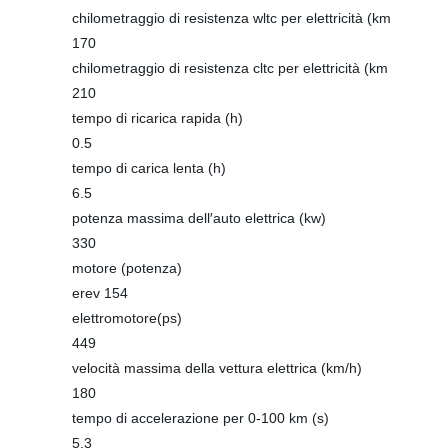
chilometraggio di resistenza wltc per elettricità (km
170
chilometraggio di resistenza cltc per elettricità (km
210
tempo di ricarica rapida (h)
0.5
tempo di carica lenta (h)
6.5
potenza massima dell′auto elettrica (kw)
330
motore (potenza)
erev 154
elettromotore(ps)
449
velocità massima della vettura elettrica (km/h)
180
tempo di accelerazione per 0-100 km (s)
5.3