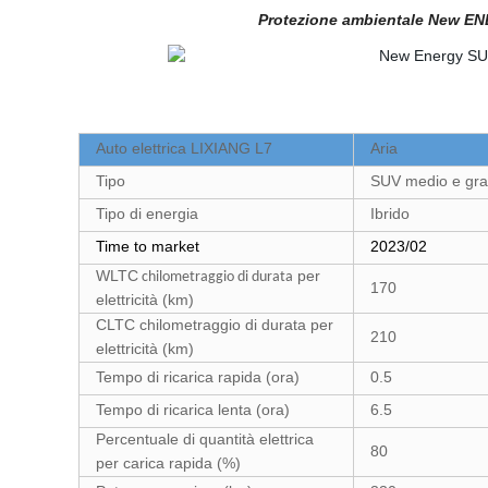
Protezione ambientale New ENE
Auto elettrica LIXIANG L7
Aria
Tipo
SUV medio e gr
Tipo di energia
Ibrido
Time to market
2023/02
WLTC
per
chilometraggio di durata
170
elettricità (km)
CLTC chilometraggio di durata
per
210
elettricità (km)
Tempo di ricarica rapida (ora)
0.5
Tempo di ricarica lenta (ora)
6.5
Percentuale di quantità elettrica
80
per carica rapida (%)