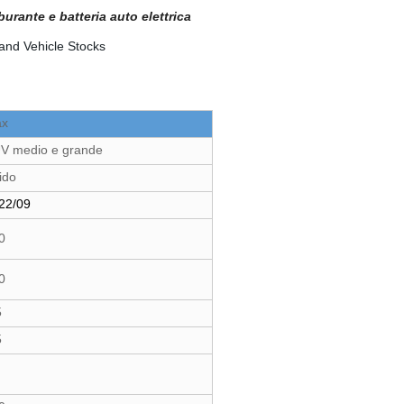
ante e batteria auto elettrica
x
V medio e grande
ido
22/09
0
0
5
5