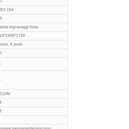
0
EV 154
9
atola ingranaggi fissa
50*1995*1750
orte, 6 posti
0
3
6
E15M
4
3
gnete permanente/sincrono