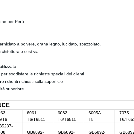
ione per Perù
erniciato a polvere, grana legno, lucidato, spazzolato.
rchitettura e così via
tilizzato
r soddisfare le richieste speciali dei clienti
i clienti richiesti sulla superficie
lità superiore.
NCE
063
6061
6082
6005A
7075
5/T6
T6/T6511
T6/T6511
T5
T6/T65
B5237-
008
GB6892-
GB6892-
GB6892-
GB6892