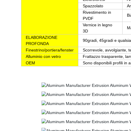
Spazzolato
Ar
Rivestimento in
Bi
PVDF
Vernice in legno
Ma
3D
ELABORAZIONE
90gradi, 45gradi e qualsia
PROFONDA
Finestrino/portiera/fenster
Scorrevole, avvolgiante, t
Alluminio con vetro
Frattazzo trasparente, lam
OEM
Sono disponibili profili in 