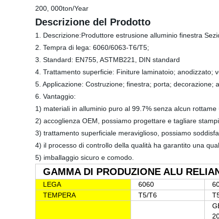
200, 000ton/Year
Descrizione del Prodotto
1. Descrizione:Produttore estrusione alluminio finestra Sez
2. Tempra di lega: 6060/6063-T6/T5;
3. Standard: EN755, ASTMB221, DIN standard
4. Trattamento superficie: Finiture laminatoio; anodizzato; v
5. Applicazione: Costruzione; finestra; porta; decorazione; a
6. Vantaggio:
1) materiali in alluminio puro al 99.7% senza alcun rottame u
2) accoglienza OEM, possiamo progettare e tagliare stampi pe
3) trattamento superficiale meraviglioso, possiamo soddisfare 
4) il processo di controllo della qualità ha garantito una qua
5) imballaggio sicuro e comodo.
GAMMA DI PRODUZIONE ALU RELIA
LEGA
6060
6
TEMPERA
T5/T6
T
G
2