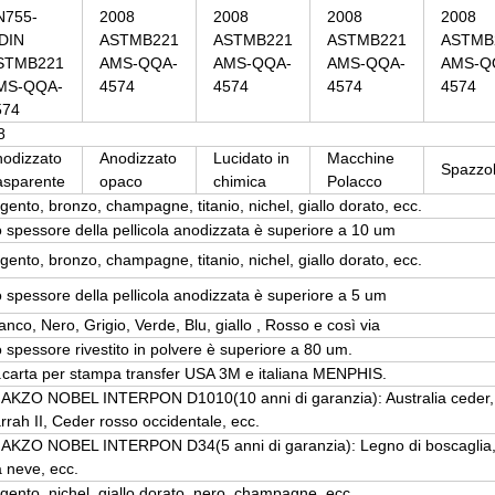
N755-
2008
2008
2008
2008
/DIN
ASTMB221
ASTMB221
ASTMB221
ASTMB
STMB221
AMS-QQA-
AMS-QQA-
AMS-QQA-
AMS-Q
MS-QQA-
4574
4574
4574
4574
574
8
odizzato
Anodizzato
Lucidato in
Macchine
Spazzol
asparente
opaco
chimica
Polacco
gento, bronzo, champagne, titanio, nichel, giallo dorato, ecc.
 spessore della pellicola anodizzata è superiore a 10 um
gento, bronzo, champagne, titanio, nichel, giallo dorato, ecc.
 spessore della pellicola anodizzata è superiore a 5 um
anco, Nero, Grigio, Verde, Blu, giallo , Rosso e così via
 spessore rivestito in polvere è superiore a 80 um.
carta per stampa transfer USA 3M e italiana MENPHIS.
 AKZO NOBEL INTERPON D1010(10 anni di garanzia): Australia ceder, B
rrah II, Ceder rosso occidentale, ecc.
 AKZO NOBEL INTERPON D34(5 anni di garanzia): Legno di boscaglia,
 neve, ecc.
gento, nichel, giallo dorato, nero, champagne, ecc.