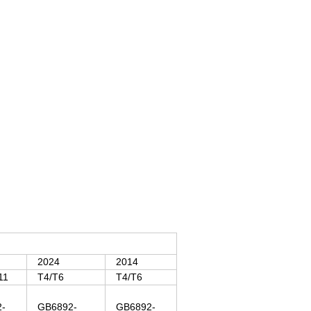
2024
2014
11
T4/T6
T4/T6
-
GB6892-
GB6892-