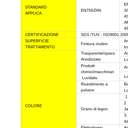
E
STANDARD
EN755/DIN
3
APPLICA
A
A
4
CERTIFICAZIONE
SGS /TUV - ISO9001:200
SUPERFICIE
An
Finitura mulino
TRATTAMENTO
tr
Trasparente/opaco
Ar
Anodizzato
Lo
Prodotti
Ar
chimici/macchinari
Lo
Lucidato
Rivestimento a
Bi
polvere
Lo
1.
2.
COLORE
Grano di legno
Ja
3.
da
Elettroforesi
Ar