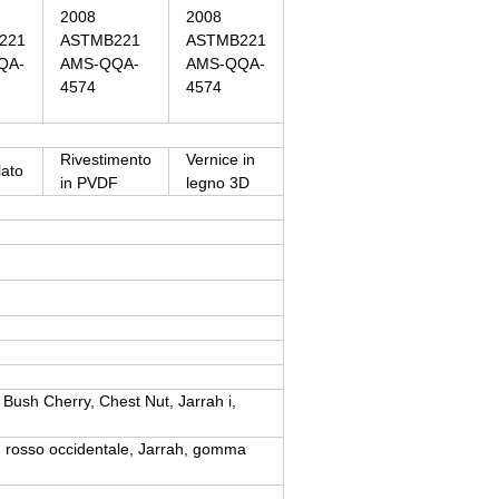
2008
2008
221
ASTMB221
ASTMB221
QA-
AMS-QQA-
AMS-QQA-
4574
4574
Rivestimento
Vernice in
ato
in PVDF
legno 3D
ush Cherry, Chest Nut, Jarrah i,
 rosso occidentale, Jarrah, gomma