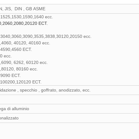
N, JIS, DIN , GB ASME
0,1525,1530,1590,1640 ecc.
,2060,2080,20120 ECT.
0,3040,3060,3090,3535,3838,30120,20150
ecc.
,4060, 40120, 40160 ecc.
5,4590,4560 ECT.
0 ecc.
,6090, 6262, 60120 ecc.
,80120, 80160 ecc.
,9090 ECT.
,100200,120120 ECT.
sidazione , specchio , goffrato, anodizzato, ecc.
a di alluminio
onalizzato