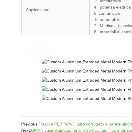
3. architettura
4.
potenza elettrica
Applicazione
5. comunicare
6. automobile
7.
Medicale (secchio 
8.
materiali di con
Previous:
Plastica PE/PP/PVC tubo corrugato a parete singo
Next:
GMP Hygiene zincata ferro o 304 acciaio inox interni 