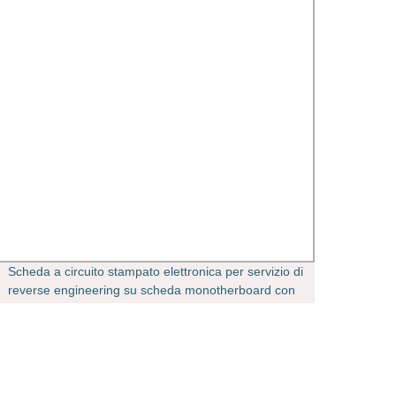
Scheda a circuito stampato elettronica per servizio di
Cina 
reverse engineering su scheda monotherboard con
NBR g
esperienza Progettazione PCB
in ram
aria/t