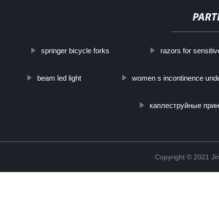
PART
springer bicycle forks
razors for sensitiv
beam led light
women s incontinence unde
каплеструйные прин
Copyright © 2021 Jin