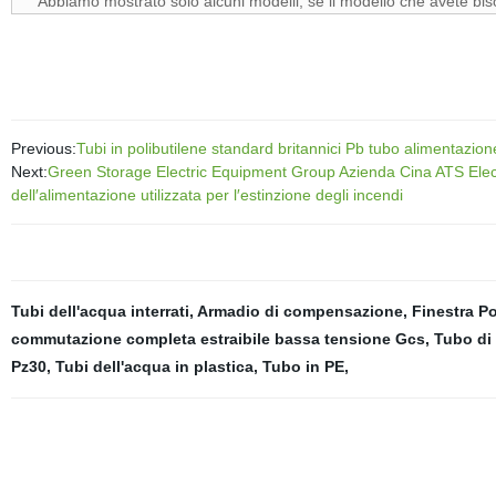
Abbiamo mostrato solo alcuni modelli, se il modello che avete biso
Previous:
Tubi in polibutilene standard britannici Pb tubo alimentazio
Next:
Green Storage Electric Equipment Group Azienda Cina ATS Electri
dell′alimentazione utilizzata per l′estinzione degli incendi
Tubi dell'acqua interrati
,
Armadio di compensazione
,
Finestra Po
commutazione completa estraibile bassa tensione Gcs
,
Tubo di
Pz30
,
Tubi dell'acqua in plastica
,
Tubo in PE
,