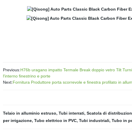
Previous:
H76b uragano impatto Termale Break doppio vetro Tilt Turn
l′interno finestrino e porte
Next:
Fornitura Produttore porta scorrevole e finestra profilato in allu
Telaio in alluminio estruso
,
Tubi interrati
,
Scatola di distribuzi
per irrigazione
,
Tubo elettrico in PVC
,
Tubi industriali
,
Tubo in po